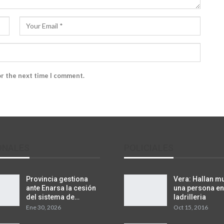
or the next time I comment.
ONALES
POLICIALES
Provincia gestiona
Vera: Hallan mu
ante Enarsa la cesión
una persona en
del sistema de…
ladrilleria
Ene 30, 2026
Oct 15, 2016