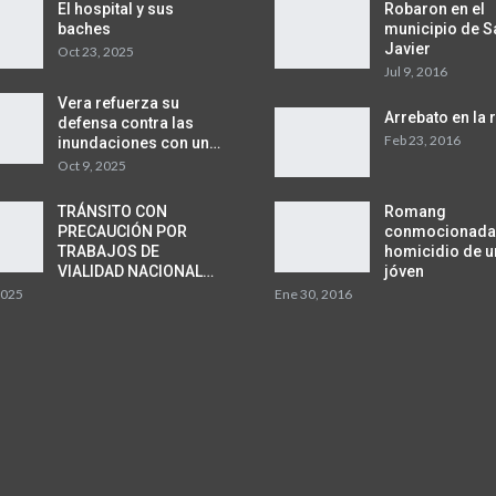
El hospital y sus
Robaron en el
baches
municipio de S
Javier
Oct 23, 2025
Jul 9, 2016
Vera refuerza su
Arrebato en la 
defensa contra las
Feb 23, 2016
inundaciones con un…
Oct 9, 2025
TRÁNSITO CON
Romang
PRECAUCIÓN POR
conmocionada 
TRABAJOS DE
homicidio de u
VIALIDAD NACIONAL…
jóven
2025
Ene 30, 2016