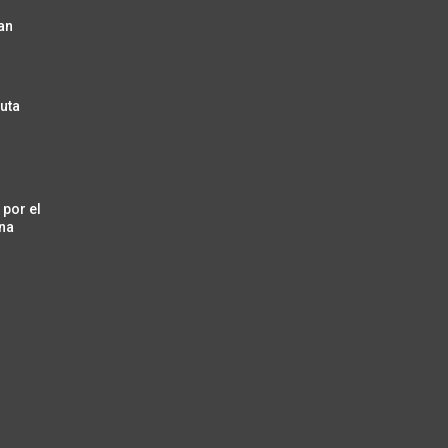
an
ruta
por el
na