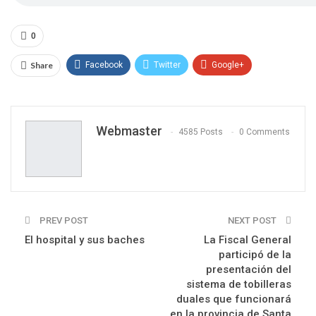
0
Share
Facebook
Twitter
Google+
ReddIt
WhatsApp
Pinterest
Email
Webmaster
4585 Posts
0 Comments
PREV POST
NEXT POST
El hospital y sus baches
La Fiscal General
participó de la
presentación del
sistema de tobilleras
duales que funcionará
en la provincia de Santa